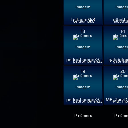
LeitaumSk8
elbolti
13
14
pedrothomen33
gabrielm
19
20
pedrothomen33
MB_ThorD