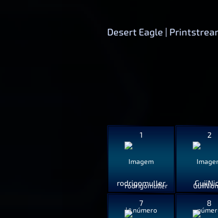
Desert Eagle | Printstrea
1
2
rodrigomuller
GuiiNi
7
8