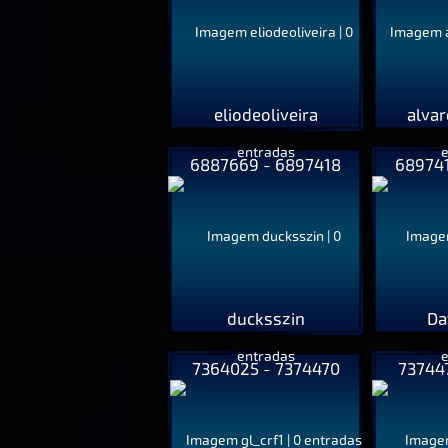
eliodeoliveira
alva
6887669 - 6897418
689741
ducksszin
Da
7364025 - 7374470
73744