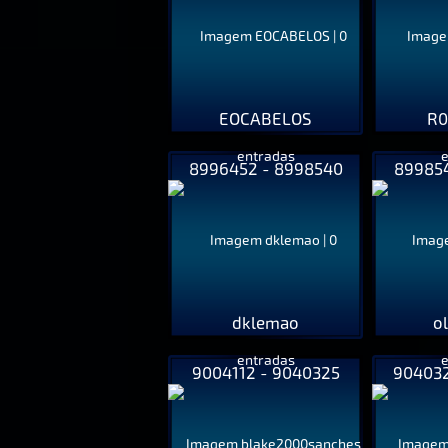
EOCABELOS
R
8996452 - 8998540
899854
dklemao
o
9004112 - 9040325
904032