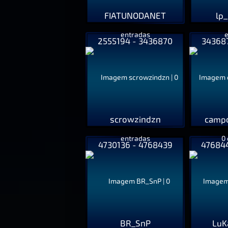
FIATUNODANET
lp
2555194 - 3436870
343687
scrowzindzn
campo
4730136 - 4768439
476844
BR_SnP
LuK