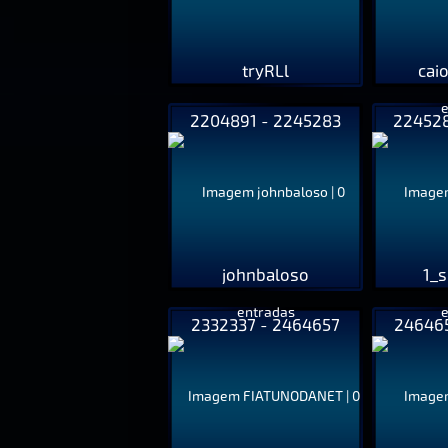
tryRLl
cai
2204891 - 2245283
224528
johnbaloso
1_
2332337 - 2464657
246465