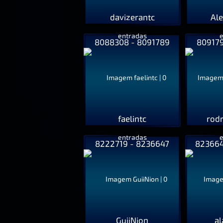
davizerantc
Al
8088308 - 8091789
809179
faelintc
rod
8222719 - 8236647
823664
GuiiNion
al