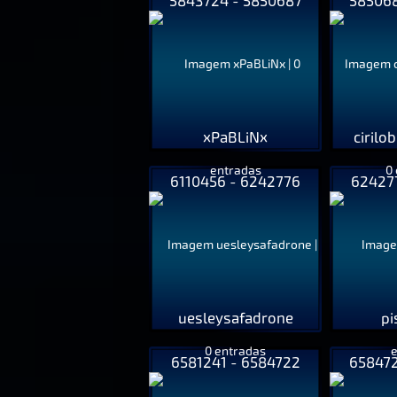
5843724 - 5850687
585068
xPaBLiNx
ciril
6110456 - 6242776
624277
uesleysafadrone
pi
6581241 - 6584722
658472