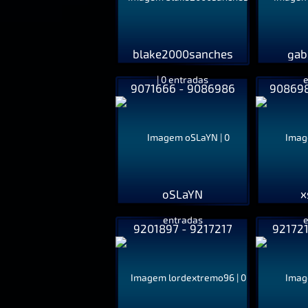
blake2000sanches
gab
9071666 - 9086986
908698
oSLaYN
x
9201897 - 9217217
921721