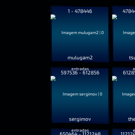
1 - 478446
4784
mulugam2
ts
597536 - 612856
6128
sergimov
th
650464 - 1121248
11212