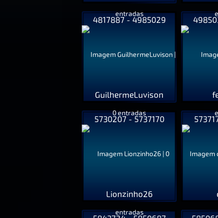
4817887 - 4985029
49850
GuilhermeLuvison
f
5730207 - 5737170
57371
Lionzinho26