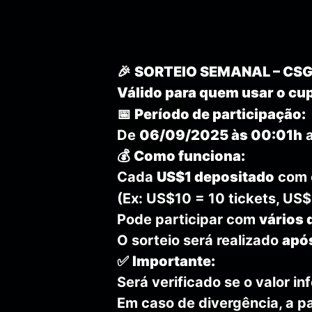
🎉
SORTEIO SEMANAL – CS
Válido para quem usar o c
📅
Período de participação:
De
06/09/2025 às 00:01h
a
💰
Como funciona:
Cada
US$1 depositado
com 
(Ex: US$10 = 10 tickets, US$
Pode participar com
vários 
O sorteio será realizado
após
✅
Importante:
Será verificado se o valor i
Em caso de divergência, a p