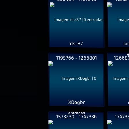
dsr87
ki
1195766 - 1266801
126680
XDogbr
1573230 - 1747336
17473