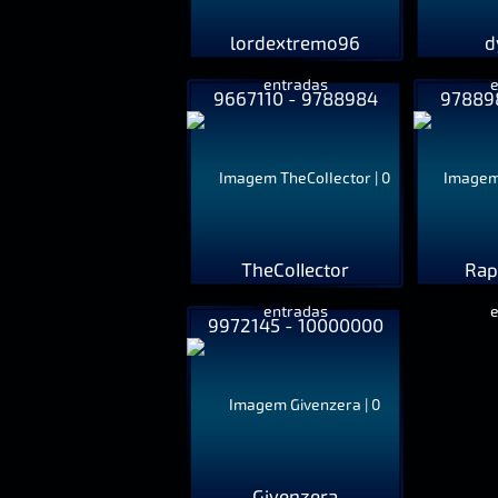
lordextremo96
d
9667110 - 9788984
978898
TheCoIIector
Rap
9972145 - 10000000
Givenzera