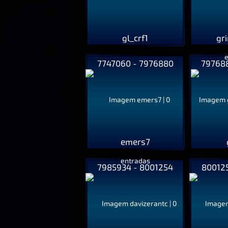
gl_crf1
gr
7747060 - 7976880
797688
emers7
7985934 - 8001254
800125