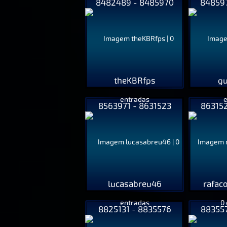
8482489 - 8485970
848597
theKBRfps
gu
8563971 - 8631523
863152
lucasabreu46
rafac
8825131 - 8835576
883557