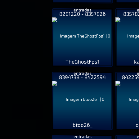
8281220 - 8357826
83578
TheGhostFps1
k
8394738 - 8422594
842259
btoo26_
o