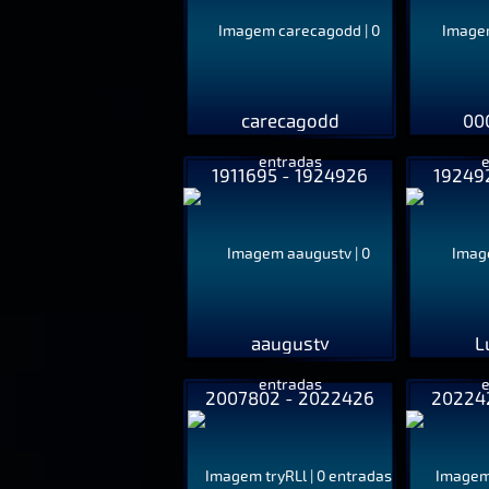
carecagodd
00
1911695 - 1924926
19249
aaugustv
L
2007802 - 2022426
202242